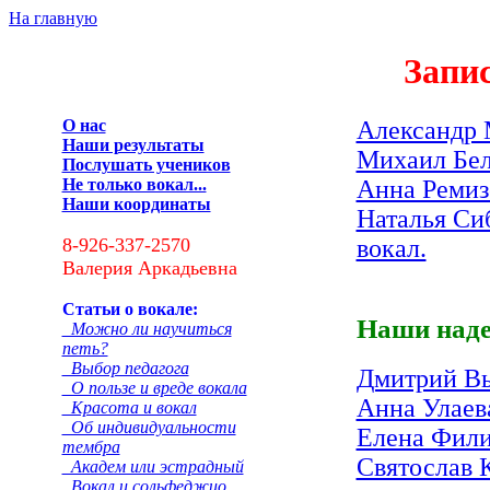
На главную
Запи
О нас
Александр 
Наши результаты
Михаил Бел
Послушать учеников
Не только вокал...
Анна Ремиз
Наши координаты
Наталья Си
8-926-337-2570
вокал.
Валерия Аркадьевна
Статьи о вокале:
Наши над
Можно ли научиться
петь?
Выбор педагога
Дмитрий Вы
О пользе и вреде вокала
Анна Улаев
Красота и вокал
Об индивидуальности
Елена Фил
тембра
Святослав 
Академ или эстрадный
Вокал и сольфеджио