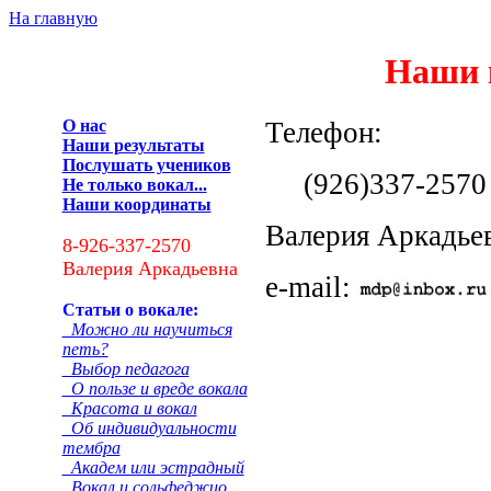
На главную
Наши 
О нас
Телефон:
Наши результаты
Послушать учеников
(926)337-2570
Не только вокал...
Наши координаты
Валерия Аркадье
8-926-337-2570
Валерия Аркадьевна
e-mail:
Статьи о вокале:
Можно ли научиться
петь?
Выбор педагога
О пользе и вреде вокала
Красота и вокал
Об индивидуальности
тембра
Академ или эстрадный
Вокал и сольфеджио