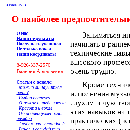
На главную
О наиболее предпочтительн
О нас
Заниматься инс
Наши результаты
начинать в раннем
Послушать учеников
Не только вокал...
технические нав
Наши координаты
высокого професс
8-926-337-2570
очень трудно.
Валерия Аркадьевна
Статьи о вокале:
Кроме техничес
Можно ли научиться
исполнения музы
петь?
Выбор педагога
слухом и чувств
О пользе и вреде вокала
Красота и вокал
этих навыков на 
Об индивидуальности
тембра
практических (ис
Академ или эстрадный
также значительн
Вокал и сольфеджио