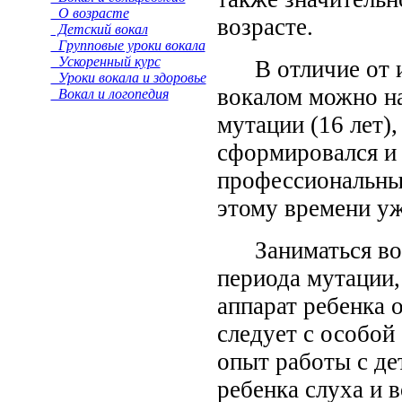
О возрасте
возрасте.
Детский вокал
Групповые уроки вокала
Ускоренный курс
В отличие от ин
Уроки вокала и здоровье
вокалом можно на
Вокал и логопедия
мутации (16 лет)
сформировался и
профессиональных
этому времени уж
Заниматься вок
периода мутации,
аппарат ребенка 
следует с особой
опыт работы с де
ребенка слуха и 