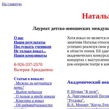
На главную
Наталь
Лауреат детско-юношеских междун
О нас
Хотя вокал не является 
Наши результаты
занятиям Наталья относи
Послушать учеников
успешно реализуя свои 
Не только вокал...
в области пения. Ей уда
Наши координаты
академических конкурсах
концертах с выступления
8-926-337-2570
рок-оперном театре в ка
Валерия Аркадьевна
Статьи о вокале:
Академический во
Можно ли научиться
петь?
Р. Шуман "К розе".
Выбор педагога
А. Даргомыжский Песня
О пользе и вреде вокала
"Русалка".
Красота и вокал
В.А. Моцарт "Когда Луи
Об индивидуальности