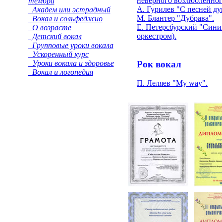
неверного возлюбленног
тембра
А. Гурилев "С песней ду
Академ или эстрадный
М. Блантер "Дубрава".
Вокал и сольфеджио
Е. Петерсбурский "Сини
О возрасте
оркестром).
Детский вокал
Групповые уроки вокала
Ускоренный курс
Уроки вокала и здоровье
Рок вокал
Вокал и логопедия
П. Леляев "My way".